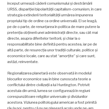
început urmează căderii comunis­mului și destrămării
URSS, dispariției bipolarității capitalism-comunism, în care
strategia extinderii teritori­alității urmărea impunerea
propriului tip de ordine ca ordine universală. El se leagă,
pe de o parte, de renun­țarea în politica de mare putere la
pretenția obținerii unei administrații directe, sau cât mai
directe, asupra diferitelor teritorii, și chiar la o
responsabilitate bine definită pentru acestea, iar pe de
altă parte, de resurecția unor tradiții culturale, politice și
economice locale, care au stat “amorțite” și care sunt,
astăzi, reinventate.
Regionalizarea planetară este observată în modelul
blocurilor economice sau în bine cunoscuta teorie a
conflictului dintre civilizații a lui Huntington. Potrivit
acestuia din urmă, lumea se configurează în regiuni
corespunzătoare religiilor universale și diviziunilor
acestora. Viziunea politologului american a fost primită
rău la noi, pentru că nu ne plasează acolo unde ne-am