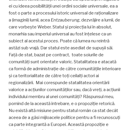
ei cu ideea posibilității unei ordini sociale uni­versale, ea a
fost o parte a procesului istoric universal de raționalizare
a (imaginii) lumii, acea
Entzauberung
, dezvrăjire a lumii, de
care vorbește Weber. Statul și proiecția lui în absolut,
monarhia sau imperiul uni­versal au fost înțelese ca un
subiect al acestui
proces
. Poate că lumea nu reintră
astăzi sub vrajă. Dar statul este asediat de supușii săi.
Față de stat, bazat pe contract, toate soiurile de
comunități sunt orientate valoric. Statalitatea e atacată
ca formă de administrație de către comunitățile inte­rioare
și ca teritorialitate de către toți ceilalți actori ai
regionalizării. Mai corespunde statalitatea orientării
valorice a acțiunilor comunităților sau, dacă vreți, a acțiunii
individului membru al unei comunități? Răs­punsul meu,
pornind de la această întrebare, e o pro­poziție retorică.
Nu există altă misiune pentru statul român ca stat decât
aceea de a găsi mijloacele politice pentru a fi recunoscuți
ca parte integrantă a Europei. Această propoziție e