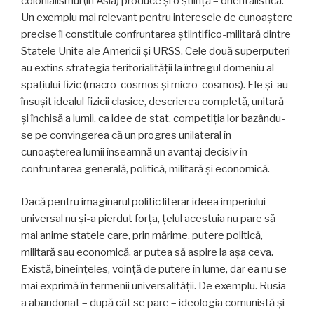
colonialismul (în Asia) produce și o știință – orientalistica.
Un exemplu mai relevant pentru interesele de cunoaștere
precise îl constituie confruntarea științifico-militară dintre
Statele Unite ale Americii și URSS. Cele două superputeri
au extins strategia teritorialității la întregul domeniu al
spațiului fizic (macro-cosmos și micro-cosmos). Ele și-au
însușit idealul fizicii clasice, descrierea completă, unitară
și închisă a lumii, ca idee de stat, competiția lor bazându-
se pe convingerea că un progres unilateral în
cunoașterea lumii înseamnă un avantaj decisiv în
confruntarea generală, politică, mili­tară și economică.
Dacă pentru imaginarul politic literar ideea impe­riului
universal nu și-a pierdut forța, țelul acestuia nu pare să
mai anime statele care, prin mărime, putere politică,
militară sau economică, ar putea să aspire la așa ceva.
Există, bineînțeles, voință de putere în lume, dar ea nu se
mai exprimă în termenii universalității. De exemplu. Rusia
a abandonat – după cât se pare – ideo­logia comunistă și