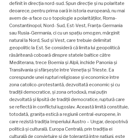
definit în direcția nord-sud. Spun direcție și nu polaritate
deoarece, pentru prima oară în istoria europeană, nu mai
avem de-a face cu o topologie a polarităților, Roma-
Constantinopol, Nord- Sud, Est-Vest, Franța-Germania
sau Rusia-Germania, ci cu un spațiu omogen, mărginit
natural la Nord, Sud și Vest, care trebuie delimitat
geopolitic la Est. Se consi­deră că limita lui geopolitică
răsăriteană coboară din­spre statele baltice către
Mediterana, trece Boemia și Alpii, închide Panonia și
Transilvania și sfârșește între Veneția și Trieste. Ea
corespunde unei rupturi religioase și economice între
zona catolico-protestantă, dezvoltată economic și cu
tradiții democratice, și zona ortodoxă, mai puțin
dezvoltată și lipsită de tradiții democratice, ruptură care
se reflectă în conflictul iugoslav. Această limită constituie,
totodată, granița estică a regiunii central-europene, în
care rezistă tradiția Imperiului Austro – Ungar, deopotrivă
politică și culturală. Europa Cen­trală, prin tradiția ei
culturală de conviețuire și de tole­ranță între națiuni, este