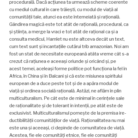
procedurală. Dacă acțiunea ta urmează scheme coerente
cu mediul cultural în care trăiești, cu modul de viață al
comunității tale, atunci ea este înte­meiată și rațională.
Gândirea magică este tot atât de rațională, procedural, ca
și știința, a merge la vraci e tot atât de rațional ca și a
consulta medicul, Hamlet nu este altceva decât un text,
cum text sunt și incantațiile cutărui trib amazonian. Noi am
fost un stat de necesitate euro­peană atâta vreme cât s-a
crezut că rațiunea e aceeași oriunde și oricând și, pe
acest temei, aceleași forme politice pot funcționa la fel în
Africa, în China și în Balcani și că este misiunea spiritului
european de a duce peste tot și de a apăra modul de
viață și ordinea socială rațională. Astăzi, ne aflăm în plin
multiculturalism. Pe cât este de minimal în cerințele sale
de rațio­nalitate și de tolerant în intenții, pe atât este de
exclu­sivist. Multiculturalismul pornește de la premisa ire­
ductibilității comunităților de viață. Raționalitatea nu mai
este una și aceeași, ci depinde de comunitatea de viață.
Acestea, fie ele comunități etnice, fie ele comu­nități