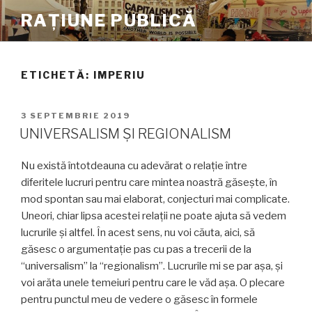
Sari
RAȚIUNE PUBLICĂ
la
conținut
ETICHETĂ:
IMPERIU
PUBLICAT
3 SEPTEMBRIE 2019
PE
UNIVERSALISM ȘI REGIONALISM
Nu există întotdeauna cu adevărat o re­lație între
diferitele lucruri pentru care min­tea noastră găsește, în
mod spontan sau mai elaborat, conjecturi mai complicate.
Uneori, chiar lipsa acestei relații ne poate ajuta să vedem
lucrurile și altfel. În acest sens, nu voi căuta, aici, să
găsesc o argumen­tație pas cu pas a trecerii de la
“universalism” la “re­gionalism”. Lucrurile mi se par așa, și
voi arăta unele temeiuri pentru care le văd așa. O plecare
pentru punc­tul meu de vedere o găsesc în formele