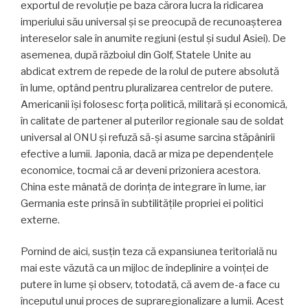
exportul de revoluție pe baza cărora lucra la ridicarea
imperiului său universal și se pre­ocupă de recunoașterea
intereselor sale în anumite regiuni (estul și sudul Asiei). De
asemenea, după războiul din Golf, Statele Unite au
abdicat extrem de repede de la rolul de putere absolută
în lume, optând pentru pluralizarea centrelor de putere.
Americanii își folosesc forța politică, militară și economică,
în calitate de partener al puterilor regionale sau de soldat
universal al ONU și refuză să-și asume sarcina stăpânirii
efec­tive a lumii. Japonia, dacă ar miza pe dependențele
eco­nomice, tocmai că ar deveni prizoniera acestora.
China este mânată de dorința de integrare în lume, iar
Ger­mania este prinsă în subtilitățile propriei ei politici
externe.
Pornind de aici, susțin teza că expansiunea teritori­ală nu
mai este văzută ca un mijloc de îndeplinire a voinței de
putere în lume și observ, totodată, că avem de-a face cu
începutul unui proces de supraregionalizare a lumii. Acest