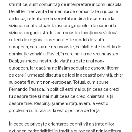
științifice, sunt comunități de interpretare incomunicabilă.
De altfel, frecvența termenului de comunitate în jocurile
de limbaj referitoare la societate indică trecerea de la
viziunea contractualistă asupra grupurilor de oameni la
viziunea organicistă. În zona noastră funcționează două
criterii de regionalizare: unul este modul de viață
european, care nu ne recunoaște, celălalt este tradiția de
dominație zonală a Rusiei, în care noi nu ne recunoaștem.
Desigur, modul nostru de viață nu este unul non-
european. Iar dacă nu ne lăsăm seduși de canonul literar
pe care îl urmează discuția de idei în această privință, chiar
nu poate fi numit non-european. Totuși, cum spune
Fernando Pessoa, în politică ești mai puțin ceea ce crezi
tu despre tine și mai mult ceea ce cred, chiar fals, alții
despre tine. Respinși și amenințați, avem, la vest o
problemă culturală, iar la est o politică de forță.
În ceea ce privește orientarea cognitivă a strategiilor
extinderii teritorialității în tradiția europeană prin legătura