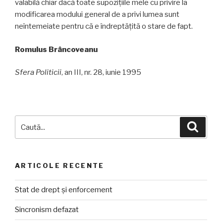
valabilă chiar dacă toate supo­zițiile mele cu privire la
modificarea modului general de a privi lumea sunt
neîntemeiate pentru că e îndrep­tățită o stare de fapt.
Romulus Brâncoveanu
Sfera Politicii
, an III, nr. 28, iunie 1995
Caută
Căuta
după:
ARTICOLE RECENTE
Stat de drept și enforcement
Sincronism defazat