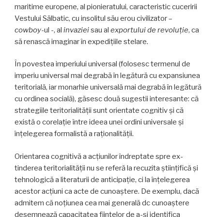
maritime europene, al pionieratului, caracteris­tic cuceririi
Vestului Sălbatic, cu insolitul său erou ci­vilizator –
cowboy
-ul -, al
invaziei
sau al
exportului de revoluție
, ca
să renască imaginar în expedițiile stelare.
În povestea imperiului universal (folosesc termenul de
imperiu universal mai degrabă în legătură cu expan­siunea
teritorială, iar monarhie universală mai degrabă în legătură
cu ordinea socială), găsesc două sugestii interesante: că
strategiile teritorialității sunt orientate cognitiv și că
există o corelație între ideea unei ordini universale și
înțelegerea formalistă a raționalității.
Orientarea cognitivă a acțiunilor îndreptate spre ex­
tinderea teritorialității nu se referă la recuzita științifică și
tehnologică a literaturii de anticipație, ci la înțelege­rea
acestor acțiuni ca acte de cunoaștere. De exemplu, dacă
admitem că noțiunea cea mai generală dc cunoaș­tere
desemnează capacitatea ființelor de a-și identifica