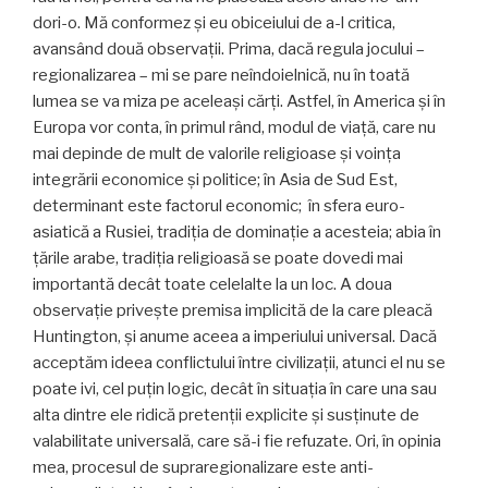
dori-o. Mă conformez și eu obiceiului de a-l critica,
avansând două observații. Prima, dacă regula jocului –
regionalizarea – mi se pare neîndoielnică, nu în toată
lumea se va miza pe aceleași cărți. Astfel, în America și în
Europa vor conta, în primul rând, modul de viață, care nu
mai depinde de mult de valorile religioase și voința
integrării economice și politice; în Asia de Sud Est,
determinant este factorul economic; în sfera euro-
asiatică a Rusiei, tradiția de dominație a acesteia; abia în
țările arabe, tradiția religioasă se poate dovedi mai
importantă decât toate celelalte la un loc. A doua
observație privește premisa implicită de la care pleacă
Huntington, și anume aceea a imperiului universal. Dacă
acceptăm ideea conflictului între civilizații, atunci el nu se
poate ivi, cel puțin logic, decât în situația în care una sau
alta dintre ele ridică pretenții explicite și susținute de
valabilitate universală, care să-i fie refu­zate. Ori, în opinia
mea, procesul de supraregionalizare este anti-