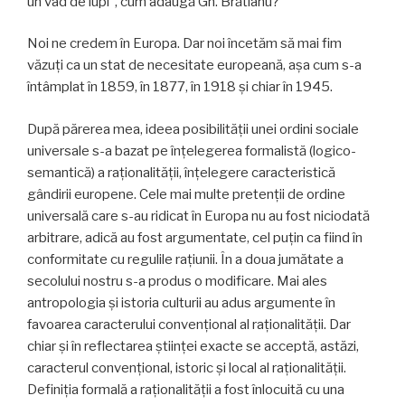
un vad de lupi”, cum adaugă Gh. Brătianu?
Noi ne credem în Europa. Dar noi încetăm să mai fim
văzuți ca un stat de necesitate europeană, așa cum s-a
întâmplat în 1859, în 1877, în 1918 și chiar în 1945.
După părerea mea, ideea posibilității unei ordini sociale
universale s-a bazat pe înțelegerea formalistă (logico-
semantică) a raționalității, înțelegere caracteris­tică
gândirii europene. Cele mai multe pretenții de ordine
universală care s-au ridicat în Europa nu au fost niciodată
arbitrare, adică au fost argumentate, cel puțin ca fiind în
conformitate cu regulile rațiunii. În a doua jumătate a
secolului nostru s-a produs o modificare. Mai ales
antropologia și istoria culturii au adus argu­mente în
favoarea caracterului convențional al rațio­nalității. Dar
chiar și în reflectarea științei exacte se acceptă, astăzi,
caracterul convențional, istoric și local al raționalității.
Definiția formală a raționalității a fost înlocuită cu una