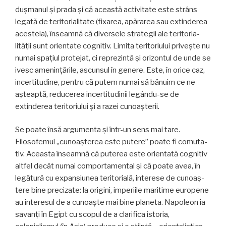
dușmanul și prada și că această activitate este strâns
legată de teritorialitate (fixarea, apărarea sau extinderea
acesteia), înseamnă că diversele strategii ale teritoria­
lității sunt orientate cognitiv. Limita teritoriului privește nu
numai spațiul protejat, ci reprezintă și orizontul de unde se
ivesc amenințările, ascunsul în genere. Este, în orice caz,
incertitudine, pentru că putem numai să bă­nuim ce ne
așteaptă, reducerea incertitudinii legându-se de
extinderea teritoriului și a razei cunoașterii.
Se poate însă argumenta și într-un sens mai tare.
Filosofemul „cunoașterea este putere” poate fi comuta­
tiv. Aceasta înseamnă că puterea este orientată cognitiv
altfel decât numai comportamental și că poate avea, în
legătură cu expansiunea teritorială, interese de cunoaș­
tere bine precizate: la origini, imperiile maritime euro­pene
au interesul de a cunoaște mai bine planeta. Napoleon ia
savanți în Egipt cu scopul de a clarifica istoria,