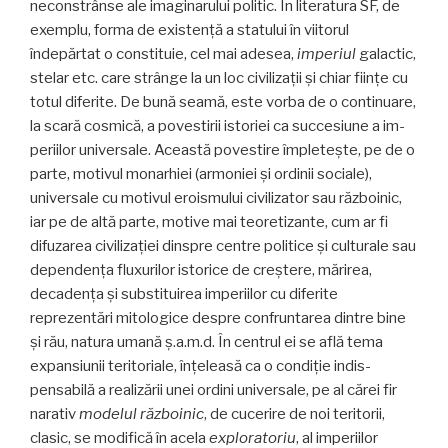
neconstrânse ale imaginarului politic. În literatura SF, de
exemplu, forma de existență a statului în viitorul
îndepărtat o constituie, cel mai adesea,
imperiul
galactic,
stelar etc. care strânge la un loc civilizații și chiar ființe cu
totul diferite. De bună seamă, este vorba de o continuare,
la scară cosmică, a povestirii istoriei ca succesiune a im­
periilor universale. Această povestire împletește, pe de o
parte, motivul monarhiei (armoniei și ordinii sociale),
universale cu motivul eroismului civilizator sau răz­boinic,
iar pe de altă parte, motive mai teoretizante, cum ar fi
difuzarea civilizației dinspre centre politice și culturale sau
dependența fluxurilor istorice de creștere, mărirea,
decadența și substituirea imperiilor cu diferite
reprezentări mitologice despre confruntarea dintre bine
și rău, natura umană ș.a.m.d. În centrul ei se află tema
expansiunii teritoriale, înțeleasă ca o condiție indis­
pensabilă a realizării unei ordini universale, pe al cărei fir
narativ
modelul războinic
, de cucerire de noi teri­torii,
clasic, se modifică în acela
exploratoriu
, al im­periilor