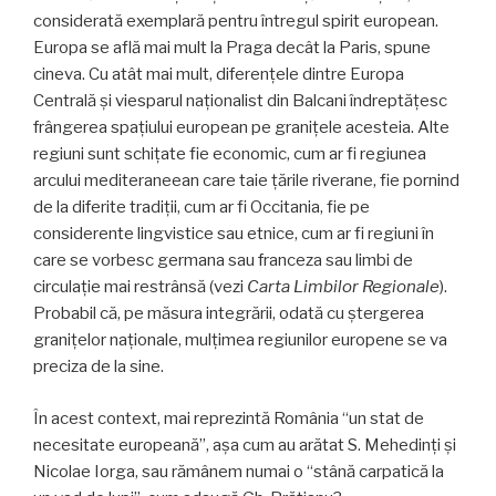
considerată exemplară pentru întregul spirit european.
Europa se află mai mult la Praga decât la Paris, spune
cineva. Cu atât mai mult, diferențele dintre Europa
Centrală și viesparul naționa­list din Balcani îndreptățesc
frângerea spațiului euro­pean pe granițele acesteia. Alte
regiuni sunt schițate fie economic, cum ar fi regiunea
arcului mediteraneean care taie țările riverane, fie pornind
de la diferite tra­diții, cum ar fi Occitania, fie pe
considerente lingvistice sau etnice, cum ar fi regiuni în
care se vorbesc germana sau franceza sau limbi de
circulație mai restrânsă (vezi
Carta Limbilor Regionale
).
Probabil că, pe măsura inte­grării, odată cu ștergerea
granițelor naționale, mulți­mea regiunilor europene se va
preciza de la sine.
În acest context, mai reprezintă România “un stat de
necesitate europeană”, așa cum au arătat S. Mehedinți și
Nicolae Iorga, sau rămânem numai o “stână carpatică la