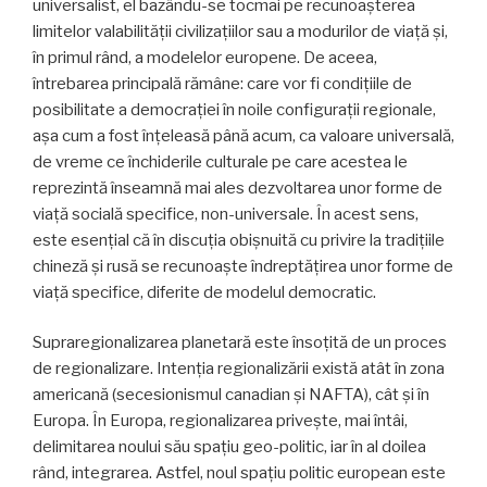
universalist, el bazându-se tocmai pe recu­noașterea
limitelor valabilității civilizațiilor sau a mo­durilor de viață și,
în primul rând, a modelelor eu­ropene. De aceea,
întrebarea principală rămâne: care vor fi condițiile de
posibilitate a democrației în noile con­figurații regionale,
așa cum a fost înțeleasă până acum, ca valoare universală,
de vreme ce închiderile culturale pe care acestea le
reprezintă înseamnă mai ales dez­voltarea unor forme de
viață socială specifice, non-universale. În acest sens,
este esențial că în discuția obișnuită cu privire la tradițiile
chineză și rusă se re­cunoaște îndreptățirea unor forme de
viață specifice, diferite de modelul democratic.
Supraregionalizarea planetară este însoțită de un proces
de regionalizare. Intenția regionalizării există atât în zona
americană (secesionismul canadian și NAFTA), cât și în
Europa. În Europa, regionalizarea privește, mai întâi,
delimitarea noului său spațiu geo-politic, iar în al doilea
rând, integrarea. Astfel, noul spațiu politic european este