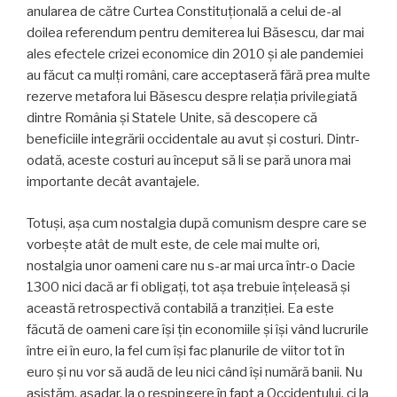
anularea de către Curtea Constituțională a celui de-al
doilea referendum pentru demiterea lui Băsescu, dar mai
ales efectele crizei economice din 2010 și ale pandemiei
au făcut ca mulți români, care acceptaseră fără prea multe
rezerve metafora lui Băsescu despre relația privilegiată
dintre România și Statele Unite, să descopere că
beneficiile integrării occidentale au avut și costuri. Dintr-
odată, aceste costuri au început să li se pară unora mai
importante decât avantajele.
Totuși, așa cum nostalgia după comunism despre care se
vorbește atât de mult este, de cele mai multe ori,
nostalgia unor oameni care nu s-ar mai urca într-o Dacie
1300 nici dacă ar fi obligați, tot așa trebuie înțeleasă și
această retrospectivă contabilă a tranziției. Ea este
făcută de oameni care își țin economiile și își vând lucrurile
între ei în euro, la fel cum își fac planurile de viitor tot în
euro și nu vor să audă de leu nici când își numără banii. Nu
asistăm, așadar, la o respingere în fapt a Occidentului, ci la