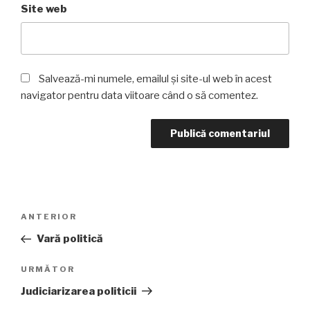
Site web
Salvează-mi numele, emailul și site-ul web în acest
navigator pentru data viitoare când o să comentez.
Navigare
Articolul
ANTERIOR
în
anterior
Vară politică
articole
Articolul
URMĂTOR
următor
Judiciarizarea politicii