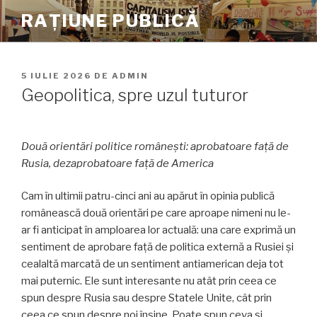
Sari
RAȚIUNE PUBLICĂ
la
conținut
PUBLICAT
5 IULIE 2026
DE
ADMIN
PE
Geopolitica, spre uzul tuturor
Două orientări politice românești: aprobatoare față de
Rusia, dezaprobatoare față de America
Cam în ultimii patru-cinci ani au apărut în opinia publică
românească două orientări pe care aproape nimeni nu le-
ar fi anticipat în amploarea lor actuală: una care exprimă un
sentiment de aprobare față de politica externă a Rusiei și
cealaltă marcată de un sentiment antiamerican deja tot
mai puternic. Ele sunt interesante nu atât prin ceea ce
spun despre Rusia sau despre Statele Unite, cât prin
ceea ce spun despre noi înșine. Poate spun ceva și