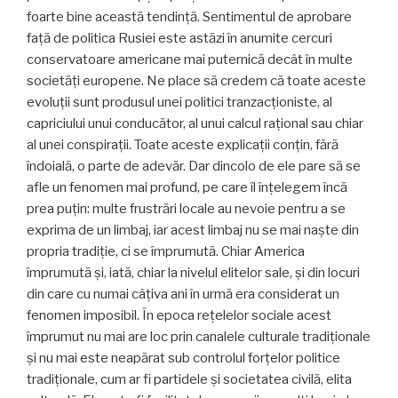
foarte bine această tendință. Sentimentul de aprobare
față de politica Rusiei este astăzi în anumite cercuri
conservatoare americane mai puternică decât în multe
societăți europene. Ne place să credem că toate aceste
evoluții sunt produsul unei politici tranzacționiste, al
capriciului unui conducător, al unui calcul rațional sau chiar
al unei conspirații. Toate aceste explicații conțin, fără
îndoială, o parte de adevăr. Dar dincolo de ele pare să se
afle un fenomen mai profund, pe care îl înțelegem încă
prea puțin: multe frustrări locale au nevoie pentru a se
exprima de un limbaj, iar acest limbaj nu se mai naște din
propria tradiție, ci se împrumută. Chiar America
împrumută și, iată, chiar la nivelul elitelor sale, și din locuri
din care cu numai câțiva ani în urmă era considerat un
fenomen imposibil. În epoca rețelelor sociale acest
împrumut nu mai are loc prin canalele culturale tradiționale
și nu mai este neapărat sub controlul forțelor politice
tradiționale, cum ar fi partidele și societatea civilă, elita