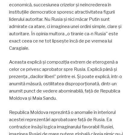
economică, succesiunea crizelor și neîncrederea în
instituțiile democratice sporesc atractivitatea figurii
liderului autoritar. Nu Rusia și nici măcar Putin sunt
admirate ca atare, ci imaginea unei ordini simple, clare și
autoritare. În opinia multora „o tiranie ca-n Rusia” este
exact ceea ce ne tot lipsește încă de pe vremea lui
Caragiale.
Aceasta explică și compoziția extrem de eterogenă a
celor ce privesc aprobator spre Rusia. Explică până și
prezența „dacilor liberi” printre ei. Și poate explică, într-o
anumită măsură, ostilitatea disproporționată, dintr-un
anumit punct de vedere abominabilă, față de Republica
Moldova și Maia Sandu.
Republica Moldova reprezintă o anomalie în interiorul
acestei reprezentări aprobatoare față de Rusia. Ea
contrazice însăși logica imaginarului favorabil Rusiei,
imaginea Rusiei de mare putere globală căreia nimic nu-i