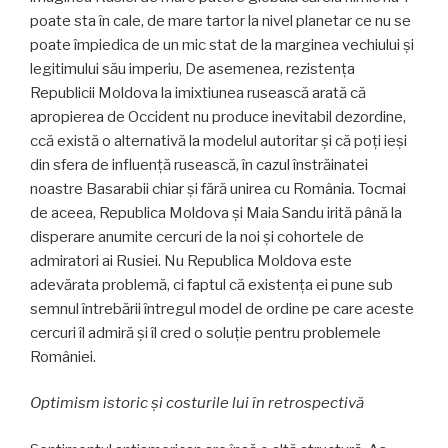
poate sta în cale, de mare tartor la nivel planetar ce nu se
poate împiedica de un mic stat de la marginea vechiului și
legitimului său imperiu, De asemenea, rezistența
Republicii Moldova la imixtiunea rusească arată că
apropierea de Occident nu produce inevitabil dezordine,
ccă există o alternativă la modelul autoritar și că poți ieși
din sfera de influență rusească, în cazul înstrăinatei
noastre Basarabii chiar și fără unirea cu România. Tocmai
de aceea, Republica Moldova și Maia Sandu irită până la
disperare anumite cercuri de la noi și cohortele de
admiratori ai Rusiei. Nu Republica Moldova este
adevărata problemă, ci faptul că existența ei pune sub
semnul întrebării întregul model de ordine pe care aceste
cercuri îl admiră și îl cred o soluție pentru problemele
României.
Optimism istoric și costurile lui în retrospectivă