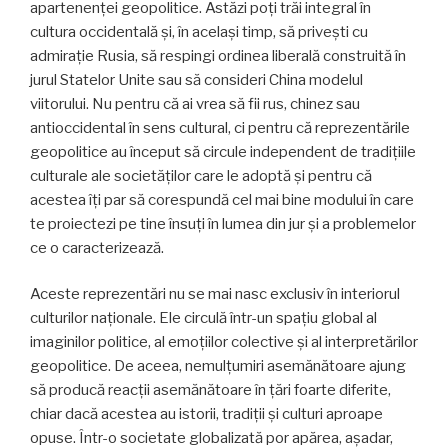
apartenenței geopolitice. Astăzi poți trăi integral în
cultura occidentală și, în același timp, să privești cu
admirație Rusia, să respingi ordinea liberală construită în
jurul Statelor Unite sau să consideri China modelul
viitorului. Nu pentru că ai vrea să fii rus, chinez sau
antioccidental în sens cultural, ci pentru că reprezentările
geopolitice au început să circule independent de tradițiile
culturale ale societăților care le adoptă și pentru că
acestea îți par să corespundă cel mai bine modului în care
te proiectezi pe tine însuți în lumea din jur și a problemelor
ce o caracterizează.
Aceste reprezentări nu se mai nasc exclusiv în interiorul
culturilor naționale. Ele circulă într-un spațiu global al
imaginilor politice, al emoțiilor colective și al interpretărilor
geopolitice. De aceea, nemulțumiri asemănătoare ajung
să producă reacții asemănătoare în țări foarte diferite,
chiar dacă acestea au istorii, tradiții și culturi aproape
opuse. Într-o societate globalizată por apărea, așadar,