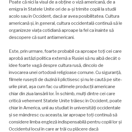
Poate că nici la visul de a obține o viză americană, de a
emigra în Statele Unite ori de a-și trimite copiii la studii
acolo sau în Occident, dacă ar avea posibilitatea. Cultura
americană și, în general, cultura occidentală continuă să le
organizeze viața cotidiană aproape la fel ca înainte să
descopere că sunt antiamericani.
Este, prin urmare, foarte probabil ca aproape toți cei care
aprobă astăzi politica externă a Rusiei să nu aibă decât o
idee foarte vagă despre cultura rusă, dincolo de
invocarea unei ortodoxii religioase comune. Cu siguranță,
filmele rusești de duzină îi plictisesc și nu le caută pe site-
urile pirat, așa cum fac cu ultimele producții americane
chiar din ziua lansării lor. În schimb, mulți dintre cei care
critică vehement Statele Unite trăiesc în Occident, poate
chiar în America, unii au studiat în universități occidentale
și se mândresc cu aceasta, iar aproape toți continuă să
considere limba engleză indispensabilă pentru copiii lor și
Occidentul locul în care ar trăi cu plăcere dacă