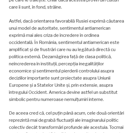
pe care le trăiește. Chiar dacă acestea provin din culturi
care îi sunt, în fond, străine.
Astfel, dacă orientarea favorabilă Rusiei exprimă căutarea
unui model de autoritate, sentimentul antiamerican
exprimă mai ales criza de încredere în ordinea
occidentală. În România, sentimentul antiamerican este
amplificat și de frustrări care nu au legătură directă cu
politica externă. Dezamăgirea față de clasa politică,
neîncrederea în instituții, percepția inegalităților
economice și sentimentul pierderii controlului asupra
deciziilor importante sunt proiectate asupra Uniunii
Europene și a Statelor Unite și, prin extensie, asupra
întregului Occident. America devine astfel un substitut
simbolic pentru numeroase nemulțumiri interne.
De aceea cred că, cel puțin până acum, cele două orientări
reprezintă mai degrabă fluctuații ale imaginarului politic
colectiv decât transformări profunde ale acestuia. Tocmai