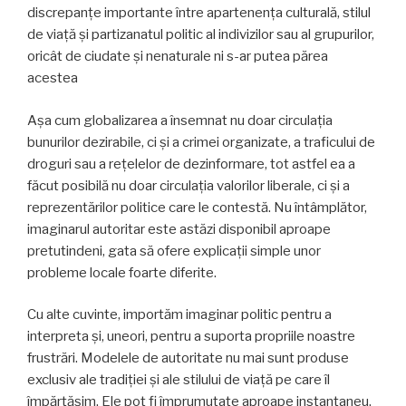
discrepanțe importante între apartenența culturală, stilul
de viață și partizanatul politic al indivizilor sau al grupurilor,
oricât de ciudate și nenaturale ni s-ar putea părea
acestea
Așa cum globalizarea a însemnat nu doar circulația
bunurilor dezirabile, ci și a crimei organizate, a traficului de
droguri sau a rețelelor de dezinformare, tot astfel ea a
făcut posibilă nu doar circulația valorilor liberale, ci și a
reprezentărilor politice care le contestă. Nu întâmplător,
imaginarul autoritar este astăzi disponibil aproape
pretutindeni, gata să ofere explicații simple unor
probleme locale foarte diferite.
Cu alte cuvinte, importăm imaginar politic pentru a
interpreta și, uneori, pentru a suporta propriile noastre
frustrări. Modelele de autoritate nu mai sunt produse
exclusiv ale tradiției și ale stilului de viață pe care îl
împărtășim. Ele pot fi împrumutate aproape instantaneu,