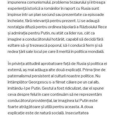
impunerea comunismului, problema tezaurului și întreaga
experiență istorică a românilor în raport cu Rusia sunt
împinse într-un plan secund sau prezentate ca episoade
încheiate, fără relevanță pentru prezent. Li se adaugă
nostalgia difuză pentru ordinea bipolară a Războiului Rece
și admirația pentru Putin, nu atât ca lider rus, cât ca
imagine a conducătorului hotărât, capabil să decidă fără
ezitare să-și trezească poporul, să-l conducă ferm și să
redea țării sale locul pe care îl merită în politica mondială.
În privința atitudinii aprobatoare față de Rusia și politica ei
externă, aș mai adăuga alte două explicații. Prima ține de
paternalismul persistent al culturii noastre politice. Nu
întâmplător Georgescu s-a filmat călare pe un cal alb,
imitându-l pe Putin. Gestul a fost ridiculizat, dar el spune
ceva despre felul în care continuăm să ne reprezentăm
conducătorul providențial, iar imaginea lui Putin este
foarte atrăgătoare și utilă pentru aceasta. A doua
explicație este de natură socială. Insecuritatea