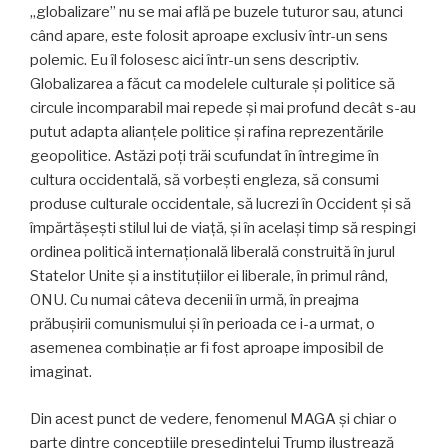
„globalizare” nu se mai află pe buzele tuturor sau, atunci
când apare, este folosit aproape exclusiv într-un sens
polemic. Eu îl folosesc aici într-un sens descriptiv.
Globalizarea a făcut ca modelele culturale și politice să
circule incomparabil mai repede și mai profund decât s-au
putut adapta alianțele politice și rafina reprezentările
geopolitice. Astăzi poți trăi scufundat în întregime în
cultura occidentală, să vorbești engleza, să consumi
produse culturale occidentale, să lucrezi în Occident și să
împărtășești stilul lui de viață, și în același timp să respingi
ordinea politică internațională liberală construită în jurul
Statelor Unite și a instituțiilor ei liberale, în primul rând,
ONU. Cu numai câteva decenii în urmă, în preajma
prăbușirii comunismului și în perioada ce i-a urmat, o
asemenea combinație ar fi fost aproape imposibil de
imaginat.
Din acest punct de vedere, fenomenul MAGA și chiar o
parte dintre concepțiile președintelui Trump ilustrează