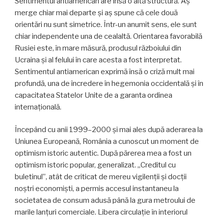
Sentimentul antiamerican are însă o altă structură. Aș
merge chiar mai departe și aș spune că cele două
orientări nu sunt simetrice. Într-un anumit sens, ele sunt
chiar independente una de cealaltă. Orientarea favorabilă
Rusiei este, în mare măsură, produsul războiului din
Ucraina și al felului în care acesta a fost interpretat.
Sentimentul antiamerican exprimă însă o criză mult mai
profundă, una de încredere în hegemonia occidentală și în
capacitatea Statelor Unite de a garanta ordinea
internațională.
Începând cu anii 1999–2000 și mai ales după aderarea la
Uniunea Europeană, România a cunoscut un moment de
optimism istoric autentic. După părerea mea a fost un
optimism istoric popular, generalizat. „Creditul cu
buletinul”, atât de criticat de mereu vigilenții și docții
noștri economiști, a permis accesul instantaneu la
societatea de consum adusă până la gura metroului de
marile lanțuri comerciale. Libera circulație în interiorul