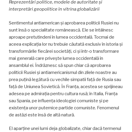
Reprezentări politice, modele de autoritate și
interpretări geopolitice în vitrina globalizării
Sentimentul antiamerican și aprobarea politicii Rusiei nu
sunt însă o specialitate românească. Ele se întâlnesc
aproape pretutindeni în lumea occidentală. Tocmai de
aceea explicația lor nu trebuie căutată exclusiv în istoria și
transformările fiecărei societăți, ci și într-o transformare
mai generală care privește lumea occidentală în
ansamblul ei. Îndrăznesc să spun chiar că aprobarea
politicii Rusiei și antiamericanismul din zilele noastre au
prea puțină legătură cu vechile simpatii față de Rusia sau
față de Uniunea Sovietică. În Franța, acestea se sprijineau
adesea pe admirația pentru cultura rusă; în Italia, Franța
sau Spania, pe influența ideologiei comuniste și pe
existența unor puternice partide comuniste. Fenomenul
de astăzi este însă de altă natură.
El aparține unei lumi deja globalizate, chiar dacă termenul