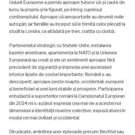
Uniunii Europene a permis aproape tuturor să-și caute de
lucru, la propriu și la figurat, pe întreg cuprinsul
continenptului. Aproape că aeroporturile au devenit noile
autogări, iar familiile au început să le trimită celor plecați la
studii la Londra, ca altădată pe tren, cratița cu ciorbă.
Parteneriatul strategic cu Statele Unite, instalarea
bazelor americane, apartenența la NATO și la Uniunea
Europeană au creat și ele un sentiment aproape fără
precedent de siguranță și impresia unei ascensiuni
istorice lipsite de costuri importante. Românii s-au
descoperit, aproape peste noapte, occidentali, europeni
și beneficiari ai unei lumi stabile și prospere. Participarea
entuziastă a suporterilor români la Campionatul European
din 2024 mi s-a părut expresia cea mai vie a acestei noi
dimensiuni a identității noastre colective, expusă atunci în
modul cel mai civilizat și occidental.
Din păcate, amintirea unor episoade precum Bechtel sau