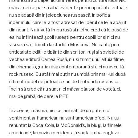
manifestă aproape niciun interes pentru cultura rusă. Nici
măcar cei ce par să aibă evidente preocupări intelectuale
nu se adapă din înțelepciunea rusească, în pofida
îndemnului care le-a fost adresat de liderul ce le-a apărut
din neant. Nu învață limba rusă și nici nu cred că le pasă de
ea, nu înființează școli rusești pentru copiii lor și nici nu
visează să-i trimită la studii la Moscova. Nu caută prin
anticariate edițiile tipărite din scriitorii ruși și sovietici de
vechea editură Cartea Rusă, nu-și trimit unul altuia filme
din cinematografia rusă contemporană și nici nu ascultă
rock rusesc. Cu atât mai puțin nu umblă prin mall-uri după
ultimul model de pufoaică sau de broboadă rusească.
Înclin să cred că nu sunt nici măcar băutori de votcă, ci,
mai degrabă, de bere la PET.
În aceeași măsură, nici cei animați de un puternic
sentiment antiamerican nu sunt americanofobi. Nu au
renunțat la Coca-Cola, la McDonald’s, la blugi, la filmele
americane, la muzica occidentală sau la limba engleză.