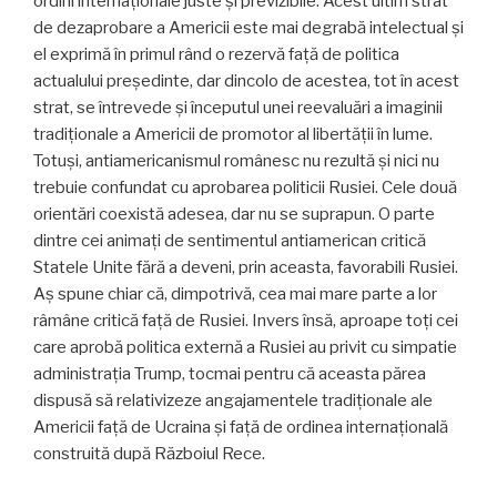
ordini internaționale juste și previzibile. Acest ultim strat
de dezaprobare a Americii este mai degrabă intelectual și
el exprimă în primul rând o rezervă față de politica
actualului președinte, dar dincolo de acestea, tot în acest
strat, se întrevede și începutul unei reevaluări a imaginii
tradiționale a Americii de promotor al libertății în lume.
Totuși, antiamericanismul românesc nu rezultă și nici nu
trebuie confundat cu aprobarea politicii Rusiei. Cele două
orientări coexistă adesea, dar nu se suprapun. O parte
dintre cei animați de sentimentul antiamerican critică
Statele Unite fără a deveni, prin aceasta, favorabili Rusiei.
Aș spune chiar că, dimpotrivă, cea mai mare parte a lor
râmâne critică față de Rusiei. Invers însă, aproape toți cei
care aprobă politica externă a Rusiei au privit cu simpatie
administrația Trump, tocmai pentru că aceasta părea
dispusă să relativizeze angajamentele tradiționale ale
Americii față de Ucraina și față de ordinea internațională
construită după Războiul Rece.