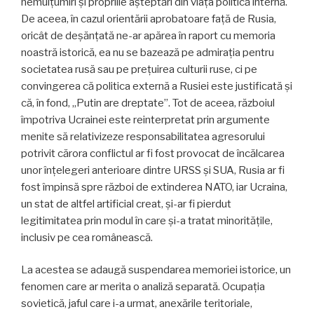
nemulțumiri și propriile așteptări din viața politică internă.
De aceea, în cazul orientării aprobatoare față de Rusia,
oricât de deșănțată ne-ar apărea în raport cu memoria
noastră istorică, ea nu se bazează pe admirația pentru
societatea rusă sau pe prețuirea culturii ruse, ci pe
convingerea că politica externă a Rusiei este justificată și
că, în fond, „Putin are dreptate”. Tot de aceea, războiul
împotriva Ucrainei este reinterpretat prin argumente
menite să relativizeze responsabilitatea agresorului
potrivit cărora conflictul ar fi fost provocat de încălcarea
unor înțelegeri anterioare dintre URSS și SUA, Rusia ar fi
fost împinsă spre război de extinderea NATO, iar Ucraina,
un stat de altfel artificial creat, și-ar fi pierdut
legitimitatea prin modul în care și-a tratat minoritățile,
inclusiv pe cea românească.
La acestea se adaugă suspendarea memoriei istorice, un
fenomen care ar merita o analiză separată. Ocupația
sovietică, jaful care i-a urmat, anexările teritoriale,