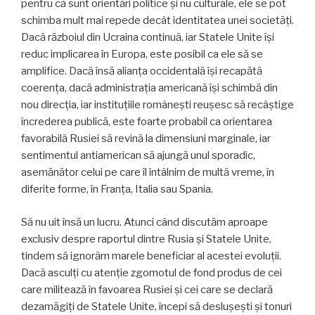
pentru că sunt orientări politice și nu culturale, ele se pot
schimba mult mai repede decât identitatea unei societăți.
Dacă războiul din Ucraina continuă, iar Statele Unite își
reduc implicarea în Europa, este posibil ca ele să se
amplifice. Dacă însă alianța occidentală își recapătă
coerența, dacă administrația americană își schimbă din
nou direcția, iar instituțiile românești reușesc să recâștige
încrederea publică, este foarte probabil ca orientarea
favorabilă Rusiei să revină la dimensiuni marginale, iar
sentimentul antiamerican să ajungă unul sporadic,
asemănător celui pe care îl întâlnim de multă vreme, în
diferite forme, în Franța, Italia sau Spania.
Să nu uit însă un lucru. Atunci când discutăm aproape
exclusiv despre raportul dintre Rusia și Statele Unite,
tindem să ignorăm marele beneficiar al acestei evoluții.
Dacă asculți cu atenție zgomotul de fond produs de cei
care militează în favoarea Rusiei și cei care se declară
dezamăgiți de Statele Unite, începi să deslușești și tonuri