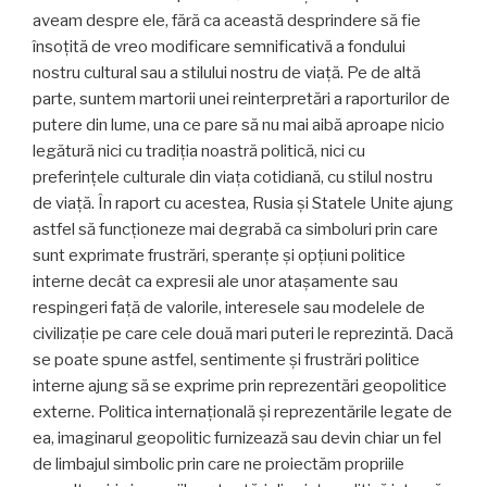
aveam despre ele, fără ca această desprindere să fie
însoțită de vreo modificare semnificativă a fondului
nostru cultural sau a stilului nostru de viață. Pe de altă
parte, suntem martorii unei reinterpretări a raporturilor de
putere din lume, una ce pare să nu mai aibă aproape nicio
legătură nici cu tradiția noastră politică, nici cu
preferințele culturale din viața cotidiană, cu stilul nostru
de viață. În raport cu acestea, Rusia și Statele Unite ajung
astfel să funcționeze mai degrabă ca simboluri prin care
sunt exprimate frustrări, speranțe și opțiuni politice
interne decât ca expresii ale unor atașamente sau
respingeri față de valorile, interesele sau modelele de
civilizație pe care cele două mari puteri le reprezintă. Dacă
se poate spune astfel, sentimente și frustrări politice
interne ajung să se exprime prin reprezentări geopolitice
externe. Politica internațională și reprezentările legate de
ea, imaginarul geopolitic furnizează sau devin chiar un fel
de limbajul simbolic prin care ne proiectăm propriile