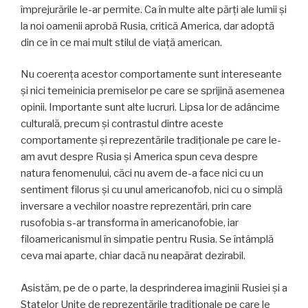
împrejurările le-ar permite. Ca în multe alte părți ale lumii și
la noi oamenii aprobă Rusia, critică America, dar adoptă
din ce în ce mai mult stilul de viață american.
Nu coerența acestor comportamente sunt intereseante
și nici temeinicia premiselor pe care se sprijină asemenea
opinii. Importante sunt alte lucruri. Lipsa lor de adâncime
culturală, precum și contrastul dintre aceste
comportamente și reprezentările tradiționale pe care le-
am avut despre Rusia și America spun ceva despre
natura fenomenului, căci nu avem de-a face nici cu un
sentiment filorus și cu unul americanofob, nici cu o simplă
inversare a vechilor noastre reprezentări, prin care
rusofobia s-ar transforma în americanofobie, iar
filoamericanismul în simpatie pentru Rusia. Se întâmplă
ceva mai aparte, chiar dacă nu neapărat dezirabil.
Asistăm, pe de o parte, la desprinderea imaginii Rusiei și a
Statelor Unite de reprezentările tradiționale pe care le