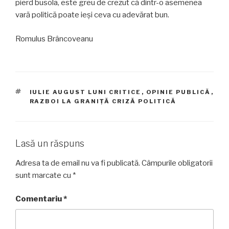
pierd busola, este greu de crezut că dintr-o asemenea
vară politică poate ieși ceva cu adevărat bun.
Romulus Brâncoveanu
ETICHETE
IULIE AUGUST LUNI CRITICE
,
OPINIE PUBLICĂ
,
RAZBOI LA GRANIȚĂ CRIZĂ POLITICĂ
Lasă un răspuns
Adresa ta de email nu va fi publicată.
Câmpurile obligatorii
sunt marcate cu
*
Comentariu
*