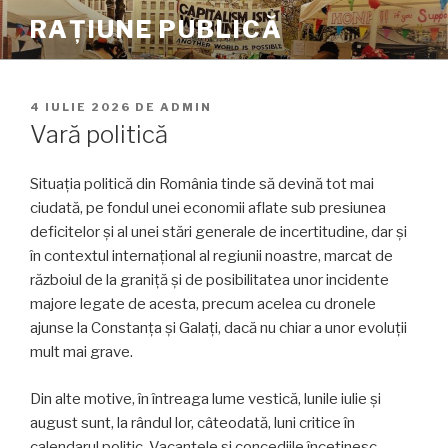
Sari
RAȚIUNE PUBLICĂ
la
conținut
PUBLICAT
4 IULIE 2026
DE
ADMIN
PE
Vară politică
Situația politică din România tinde să devină tot mai
ciudată, pe fondul unei economii aflate sub presiunea
deficitelor și al unei stări generale de incertitudine, dar și
în contextul internațional al regiunii noastre, marcat de
războiul de la graniță și de posibilitatea unor incidente
majore legate de acesta, precum acelea cu dronele
ajunse la Constanța și Galați, dacă nu chiar a unor evoluții
mult mai grave.
Din alte motive, în întreaga lume vestică, lunile iulie și
august sunt, la rândul lor, câteodată, luni critice în
calendarul politic. Vacanțele și concediile încetinesc