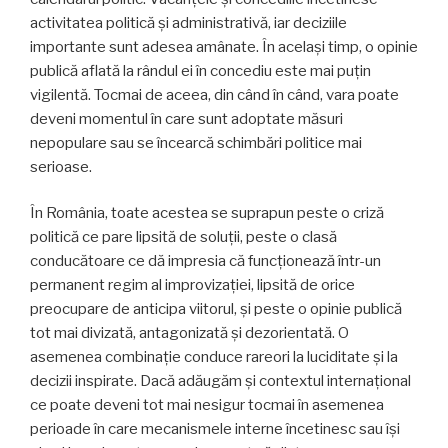
activitatea politică și administrativă, iar deciziile
importante sunt adesea amânate. În același timp, o opinie
publică aflată la rândul ei în concediu este mai puțin
vigilentă. Tocmai de aceea, din când în când, vara poate
deveni momentul în care sunt adoptate măsuri
nepopulare sau se încearcă schimbări politice mai
serioase.
În România, toate acestea se suprapun peste o criză
politică ce pare lipsită de soluții, peste o clasă
conducătoare ce dă impresia că funcționează într-un
permanent regim al improvizației, lipsită de orice
preocupare de anticipa viitorul, și peste o opinie publică
tot mai divizată, antagonizată și dezorientată. O
asemenea combinație conduce rareori la luciditate și la
decizii inspirate. Dacă adăugăm și contextul internațional
ce poate deveni tot mai nesigur tocmai în asemenea
perioade în care mecanismele interne încetinesc sau își