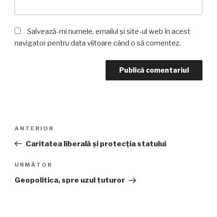
Salvează-mi numele, emailul și site-ul web în acest
navigator pentru data viitoare când o să comentez.
Navigare
Articolul
ANTERIOR
în
anterior
Caritatea liberală și protecția statului
articole
Articolul
URMĂTOR
următor
Geopolitica, spre uzul tuturor